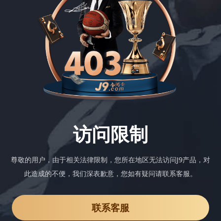
访问限制
尊敬的用户，由于相关法律限制，您所在地区无法访问J9产品，对
此造成的不便，我们深表歉意，您如有疑问请联系客服。
联系客服