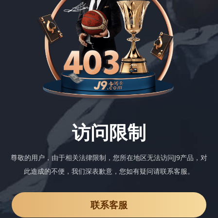
访问限制
尊敬的用户，由于相关法律限制，您所在地区无法访问J9产品，对
此造成的不便，我们深表歉意，您如有疑问请联系客服。
联系客服